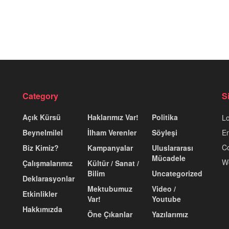
Category
S
Açık Kürsü
Haklarımız Var!
Politika
Lo
Beynelmilel
İlham Verenler
Söyleşi
En
C
Biz Kimiz?
Kampanyalar
Uluslararası
Mücadele
W
Çalışmalarımız
Kültür / Sanat /
Bilim
Uncategorized
Deklarasyonlar
Mektubumuz
Video /
Etkinlikler
Var!
Youtube
Hakkımızda
Öne Çıkanlar
Yazılarımız