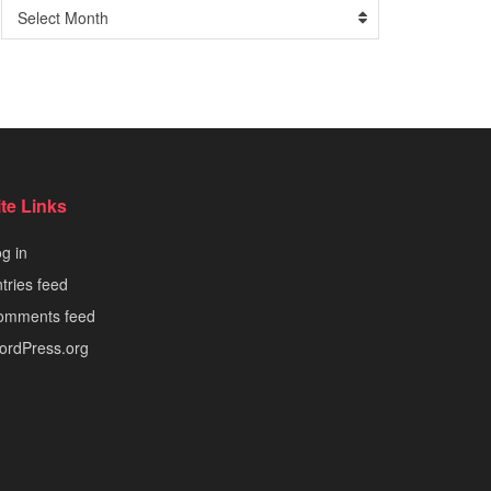
Arşiv
Select Month
ite Links
g in
tries feed
omments feed
ordPress.org