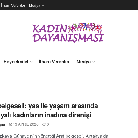
İlham Verenler
Medya
Beynelmilel
İlham Verenler
Medya
belgeseli: yas ile yaşam arasında
yalı kadınların inadına direnişi
şar
13 APRIL 2026
0
kaya Günaydın’ın yönettiği Araf belgeseli, Antakya’da