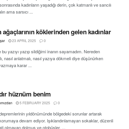
onrasında kadınların yaşadığı derin, çok katmanlı ve sancılı
lın ama sarsıcı ...
n ağaçlarının köklerinden gelen kadınlar
şar
23 APRIL 2025
0
 bu yazıyı yazıp sildiğimi inanın sayamadım. Nereden
ı, nasıl anlatmalı, nasıl yazıya dökmeli diye düşünürken
yazmaya karar ...
dır hüznüm benim
rımızdan
5 FEBRUARY 2025
0
depremlerinin yıldönümünde bölgedeki sorunlar artarak
ı korumaya devam ediyor. Işıklandırılamayan sokaklar, düzenli
ati olmayan dolmuş ve otobüsler, ...