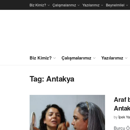
Biz Kimiz?
Çalışmalarımız
Yazılarımız
Beynelmilel
Biz Kimiz?
Çalışmalarımız
Yazılarımız
Tag:
Antakya
Araf 
Antak
by
İpek Ya
Burcu Öz