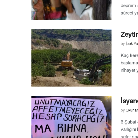
deprem s
süreci ya
Zeyti
by
İpek Ya
Kaç kere
başlamal
nihayet 
İsyan
by
Okurla
6 Şubat 
varlığın
sefer sa