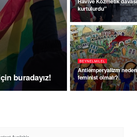
Ravive Kozmetik davası
kurtulurdu”
BEYNELMILEL
Antiemperyalizm nede
için buradayız!
feminist olmalı?