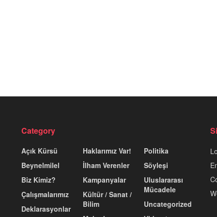
Category
S
Açık Kürsü
Haklarımız Var!
Politika
Lo
Beynelmilel
İlham Verenler
Söyleşi
En
C
Biz Kimiz?
Kampanyalar
Uluslararası
Mücadele
W
Çalışmalarımız
Kültür / Sanat /
Bilim
Uncategorized
Deklarasyonlar