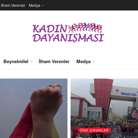
İlham Verenler
Medya
Beynelmilel
İlham Verenler
Medya
ÖNE ÇIKANLAR