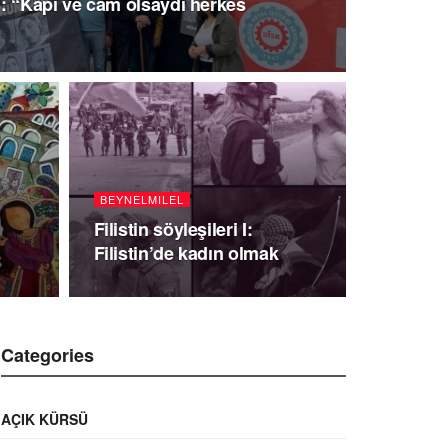
: “Kapı ve cam olsaydı herkes
BEYNELMILEL
n
Filistin söyleşileri I:
Filistin’de kadın olmak
Categories
AÇIK KÜRSÜ