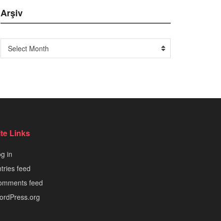
Arşiv
Arşiv
Select Month
ite Links
g in
tries feed
omments feed
ordPress.org