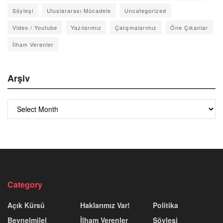
Söyleşi
Uluslararası Mücadele
Uncategorized
Video / Youtube
Yazılarımız
Çalışmalarımız
Öne Çıkanlar
İlham Verenler
Arşiv
Arşiv
Category
Açık Kürsü
Haklarımız Var!
Politika
Beynelmilel
İlham Verenler
Söyleşi