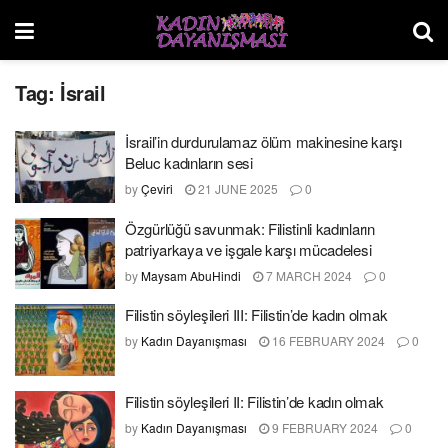
Tag:
İsrail
İsrail’in durdurulamaz ölüm makinesine karşı
Beluc kadınların sesi
by
Çeviri
21 JUNE 2025
0
Özgürlüğü savunmak: Filistinli kadınların
patriyarkaya ve işgale karşı mücadelesi
by
Maysam AbuHindi
7 MARCH 2024
0
Filistin söyleşileri III: Filistin’de kadın olmak
by
Kadın Dayanışması
16 FEBRUARY 2024
0
Filistin söyleşileri II: Filistin’de kadın olmak
by
Kadın Dayanışması
9 FEBRUARY 2024
0