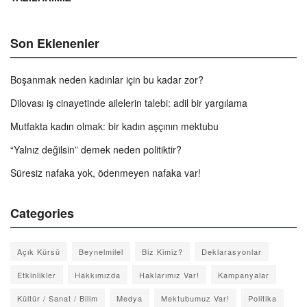
Son Eklenenler
Boşanmak neden kadınlar için bu kadar zor?
Dilovası iş cinayetinde ailelerin talebi: adil bir yargılama
Mutfakta kadın olmak: bir kadın aşçının mektubu
“Yalnız değilsin” demek neden politiktir?
Süresiz nafaka yok, ödenmeyen nafaka var!
Categories
Açık Kürsü
Beynelmilel
Biz Kimiz?
Deklarasyonlar
Etkinlikler
Hakkımızda
Haklarımız Var!
Kampanyalar
Kültür / Sanat / Bilim
Medya
Mektubumuz Var!
Politika