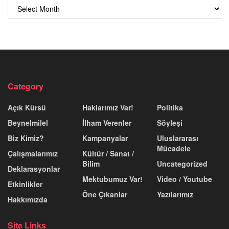
Arşiv
Category
Açık Kürsü
Haklarımız Var!
Politika
Beynelmilel
İlham Verenler
Söyleşi
Biz Kimiz?
Kampanyalar
Uluslararası
Mücadele
Çalışmalarımız
Kültür / Sanat /
Bilim
Uncategorized
Deklarasyonlar
Mektubumuz Var!
Video / Youtube
Etkinlikler
Öne Çıkanlar
Yazılarımız
Hakkımızda
Site Links