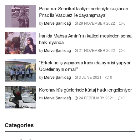
Panama: Sendikal faaliyet nedeniyle suçlanan
Priscilla Vasquez ile dayanışmaya!
by
Merve Şanlıdağ
29 NOVEMBER 2022
0
İran’da Mahsa Amini’nin katledilmesinden sonra
halk isyanda
by
Merve Şanlıdağ
21 NOVEMBER 2022
0
“Erkek ne iş yapıyorsa kadın da aynı işi yapıyor.
Ücretler aynı olmalı”
by
Merve Şanlıdağ
3 JUNE 2021
0
Koronavirüs günlerinde kürtaj hakkı engelleniyor
by
Merve Şanlıdağ
24 FEBRUARY 2021
0
Categories