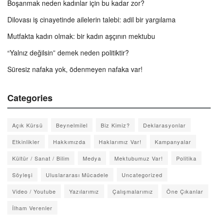
Boşanmak neden kadınlar için bu kadar zor?
Dilovası iş cinayetinde ailelerin talebi: adil bir yargılama
Mutfakta kadın olmak: bir kadın aşçının mektubu
“Yalnız değilsin” demek neden politiktir?
Süresiz nafaka yok, ödenmeyen nafaka var!
Categories
Açık Kürsü
Beynelmilel
Biz Kimiz?
Deklarasyonlar
Etkinlikler
Hakkımızda
Haklarımız Var!
Kampanyalar
Kültür / Sanat / Bilim
Medya
Mektubumuz Var!
Politika
Söyleşi
Uluslararası Mücadele
Uncategorized
Video / Youtube
Yazılarımız
Çalışmalarımız
Öne Çıkanlar
İlham Verenler