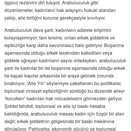
işgücü rezervini diri tutuyor. Arabuluculuk gibi
düzenlemeler, kadınların hak arayışını hukuki alandan
çekip, aile birliğini koruma gerekçesiyle sınırlıyor.
Arabuluculuk dava şartı, kadınların adalete erişimini
kolaylaştırmıyor; tam tersine, onları erkek şiddetine ve
eşitsizliğe karşı daha savunmasız hale getiriyor. Boşanma
aşamasında olduğu erkek tarafından katledilen veya
şiddete uğrayan kadınların sayısı ortadayken, arabuluculuk
şartı ile kadınlar bir de boşanma aşamasında olduğu erkek
ile kapalı kapılar arkasında bir araya gelmek zorunda
bırakılıyor. “Aile Yılı” söylemiyle paketlenen bu politikalar,
toplumsal cinsiyet eşitsizliğinin sürdüğü bu düzende aileyi
“korurken” kadınları hak mücadelesini görmezden geliyor.
Şiddet tehdidi, toplumsal ve aile içi baskı hesaba
katıldığında, arabuluculuk masası kadın için özgür bir alan
değil; erkek şiddetinin gölgesinde bir baskı mekânına
dönüşüyor. Patriyarka, ekonomik gücünü ve toplumsal