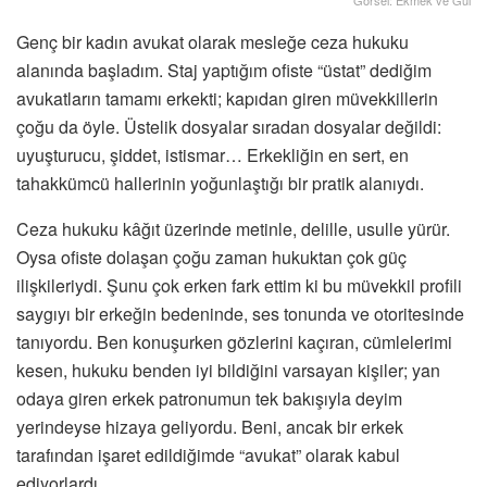
Genç bir kadın avukat olarak mesleğe ceza hukuku
alanında başladım. Staj yaptığım ofiste “üstat” dediğim
avukatların tamamı erkekti; kapıdan giren müvekkillerin
çoğu da öyle. Üstelik dosyalar sıradan dosyalar değildi:
uyuşturucu, şiddet, istismar… Erkekliğin en sert, en
tahakkümcü hallerinin yoğunlaştığı bir pratik alanıydı.
Ceza hukuku kâğıt üzerinde metinle, delille, usulle yürür.
Oysa ofiste dolaşan çoğu zaman hukuktan çok güç
ilişkileriydi. Şunu çok erken fark ettim ki bu müvekkil profili
saygıyı bir erkeğin bedeninde, ses tonunda ve otoritesinde
tanıyordu. Ben konuşurken gözlerini kaçıran, cümlelerimi
kesen, hukuku benden iyi bildiğini varsayan kişiler; yan
odaya giren erkek patronumun tek bakışıyla deyim
yerindeyse hizaya geliyordu. Beni, ancak bir erkek
tarafından işaret edildiğimde “avukat” olarak kabul
ediyorlardı.