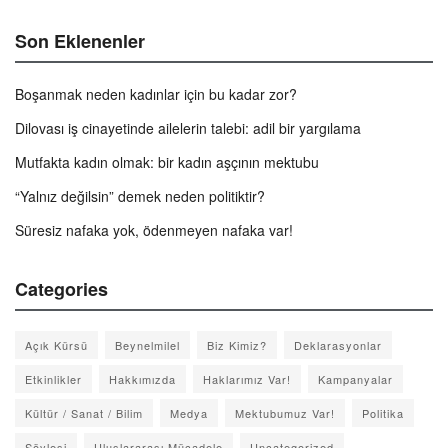
Son Eklenenler
Boşanmak neden kadınlar için bu kadar zor?
Dilovası iş cinayetinde ailelerin talebi: adil bir yargılama
Mutfakta kadın olmak: bir kadın aşçının mektubu
“Yalnız değilsin” demek neden politiktir?
Süresiz nafaka yok, ödenmeyen nafaka var!
Categories
Açık Kürsü
Beynelmilel
Biz Kimiz?
Deklarasyonlar
Etkinlikler
Hakkımızda
Haklarımız Var!
Kampanyalar
Kültür / Sanat / Bilim
Medya
Mektubumuz Var!
Politika
Söyleşi
Uluslararası Mücadele
Uncategorized