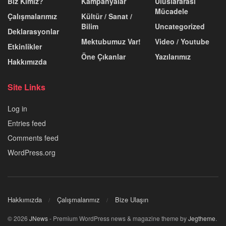
Biz Kimiz?
Kampanyalar
Uluslararası
Mücadele
Çalışmalarımız
Kültür / Sanat /
Bilim
Uncategorized
Deklarasyonlar
Mektubumuz Var!
Video / Youtube
Etkinlikler
Öne Çıkanlar
Yazılarımız
Hakkımızda
Site Links
Log in
Entries feed
Comments feed
WordPress.org
Hakkımızda
Çalışmalarımız
Bize Ulaşın
© 2026
JNews
- Premium WordPress news & magazine theme by
Jegtheme
.