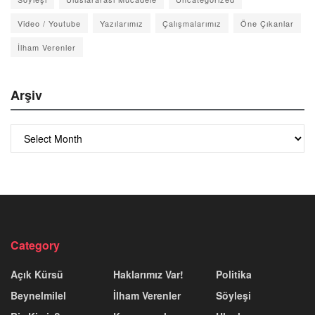
Video / Youtube
Yazılarımız
Çalışmalarımız
Öne Çıkanlar
İlham Verenler
Arşiv
Arşiv
Category
Açık Kürsü
Haklarımız Var!
Politika
Beynelmilel
İlham Verenler
Söyleşi