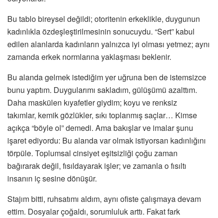
Bu tablo bireysel değildi; otoritenin erkeklikle, duygunun
kadınlıkla özdeşleştirilmesinin sonucuydu. “Sert” kabul
edilen alanlarda kadınların yalnızca iyi olması yetmez; aynı
zamanda erkek normlarına yaklaşması beklenir.
Bu alanda gelmek istediğim yer uğruna ben de istemsizce
bunu yaptım. Duygularımı sakladım, gülüşümü azalttım.
Daha maskülen kıyafetler giydim; koyu ve renksiz
takımlar, kemik gözlükler, sıkı toplanmış saçlar… Kimse
açıkça “böyle ol” demedi. Ama bakışlar ve imalar şunu
işaret ediyordu: Bu alanda var olmak istiyorsan kadınlığını
törpüle. Toplumsal cinsiyet eşitsizliği çoğu zaman
bağırarak değil, fısıldayarak işler; ve zamanla o fısıltı
insanın iç sesine dönüşür.
Stajım bitti, ruhsatımı aldım, aynı ofiste çalışmaya devam
ettim. Dosyalar çoğaldı, sorumluluk arttı. Fakat fark