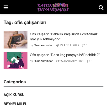
Tag:
ofis çalışanları
Ofis çalışanı: “Pahalılık karşısında ücretlerimiz
niye yükseltilmiyor?”
by
Okurlarımızdan
13 APRIL 2022
0
Ofis çalışanı: “Daha kaç parçaya bölünebiliriz?”
by
Okurlarımızdan
25 JANUARY 2022
0
Categories
AÇIK KÜRSÜ
BEYNELMILEL