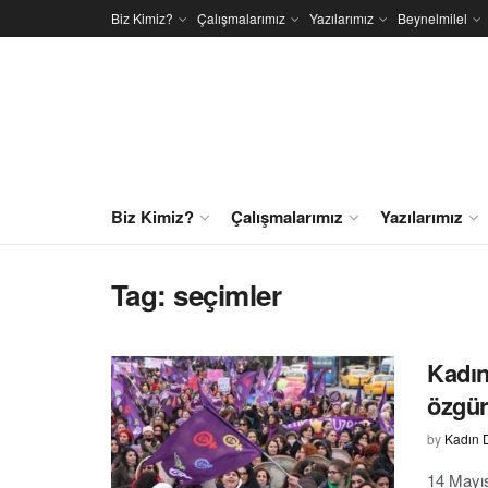
Biz Kimiz?
Çalışmalarımız
Yazılarımız
Beynelmilel
Biz Kimiz?
Çalışmalarımız
Yazılarımız
Tag:
seçimler
Kadın
özgür
by
Kadın 
14 Mayıs