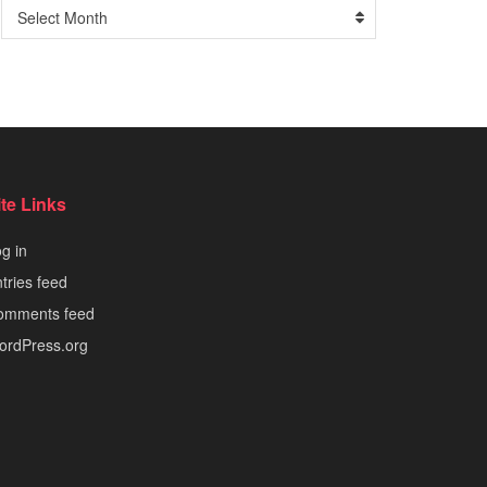
Arşiv
Select Month
ite Links
g in
tries feed
omments feed
ordPress.org