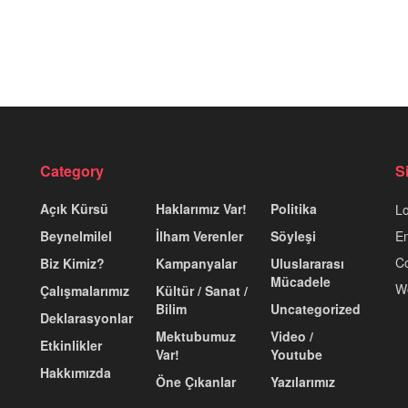
Category
S
Açık Kürsü
Haklarımız Var!
Politika
Lo
Beynelmilel
İlham Verenler
Söyleşi
En
C
Biz Kimiz?
Kampanyalar
Uluslararası
Mücadele
W
Çalışmalarımız
Kültür / Sanat /
Bilim
Uncategorized
Deklarasyonlar
Mektubumuz
Video /
Etkinlikler
Var!
Youtube
Hakkımızda
Öne Çıkanlar
Yazılarımız