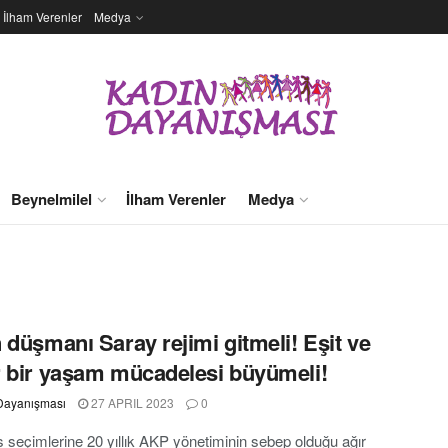
İlham Verenler
Medya
Beynelmilel
İlham Verenler
Medya
 düşmanı Saray rejimi gitmeli! Eşit ve
 bir yaşam mücadelesi büyümeli!
Dayanışması
27 APRIL 2023
0
 seçimlerine 20 yıllık AKP yönetiminin sebep olduğu ağır