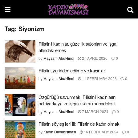
Tag:
Siyonizm
Filistinli kadınlar, güzellik salonları ve işgal
altındaki emek
by
Maysam AbuHindi
27 APRIL 2026
0
Filistin, yerinden edilme ve kadınlar
by
Maysam AbuHindi
11 FEBRUARY 2026
0
Özgürlüğü savunmak: Filistinli kadınların
patriyarkaya ve işgale karşı mücadelesi
by
Maysam AbuHindi
7 MARCH 2024
0
Filistin söyleşileri III: Filistin’de kadın olmak
by
Kadın Dayanışması
16 FEBRUARY 2024
0