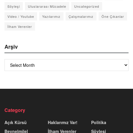
Söyleşi
Uluslararası Mücadele
Uncategorized
Video / Youtube
Yazılarımız
Çalışmalarımız
Öne Çıkanlar
İlham Verenler
Arşiv
Arşiv
Category
Açık Kürsü
Haklarımız Var!
Politika
Beynelmilel
İlham Verenler
Söyleşi