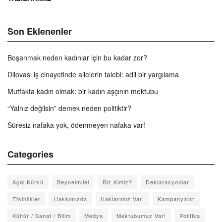
Son Eklenenler
Boşanmak neden kadınlar için bu kadar zor?
Dilovası iş cinayetinde ailelerin talebi: adil bir yargılama
Mutfakta kadın olmak: bir kadın aşçının mektubu
“Yalnız değilsin” demek neden politiktir?
Süresiz nafaka yok, ödenmeyen nafaka var!
Categories
Açık Kürsü
Beynelmilel
Biz Kimiz?
Deklarasyonlar
Etkinlikler
Hakkımızda
Haklarımız Var!
Kampanyalar
Kültür / Sanat / Bilim
Medya
Mektubumuz Var!
Politika