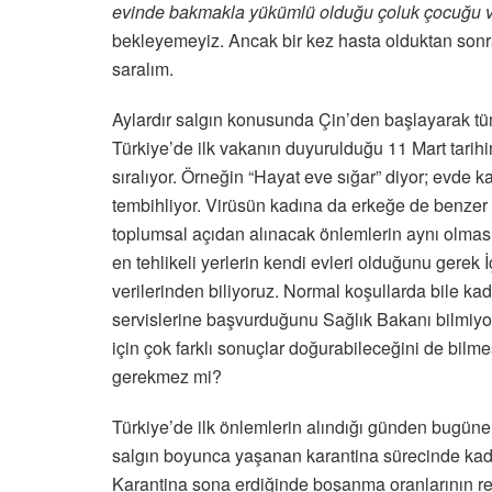
evinde bakmakla yükümlü olduğu çoluk çocuğu v
bekleyemeyiz. Ancak bir kez hasta olduktan sonr
saralım.
Aylardır salgın konusunda Çin’den başlayarak tüm
Türkiye’de ilk vakanın duyurulduğu 11 Mart tarihi
sıralıyor. Örneğin “Hayat eve sığar” diyor; ev
tembihliyor. Virüsün kadına da erkeğe de benzer 
toplumsal açıdan alınacak önlemlerin aynı olmas
en tehlikeli yerlerin kendi evleri olduğunu gerek İ
verilerinden biliyoruz. Normal koşullarda bile kad
servislerine başvurduğunu Sağlık Bakanı bilmiyor
için çok farklı sonuçlar doğurabileceğini de bilme
gerekmez mi?
Türkiye’de ilk önlemlerin alındığı günden bugün
salgın boyunca yaşanan karantina sürecinde kadına
Karantina sona erdiğinde boşanma oranlarının rek