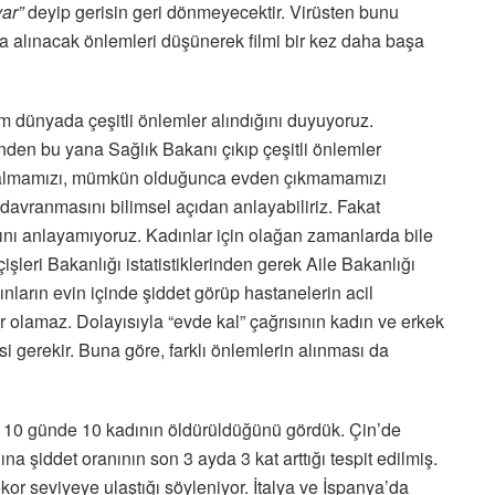
ar”
deyip gerisin geri dönmeyecektir. Virüsten bunu
a alınacak önlemleri düşünerek filmi bir kez daha başa
 dünyada çeşitli önlemler alındığını duyuyoruz.
nden bu yana Sağlık Bakanı çıkıp çeşitli önlemler
de kalmamızı, mümkün olduğunca evden çıkmamamızı
davranmasını bilimsel açıdan anlayabiliriz. Fakat
ını anlayamıyoruz. Kadınlar için olağan zamanlarda bile
çişleri Bakanlığı istatistiklerinden gerek Aile Bakanlığı
ınların evin içinde şiddet görüp hastanelerin acil
 olamaz. Dolayısıyla “evde kal” çağrısının kadın ve erkek
si gerekir. Buna göre, farklı önlemlerin alınması da
e 10 günde 10 kadının öldürüldüğünü gördük. Çin’de
 şiddet oranının son 3 ayda 3 kat arttığı tespit edilmiş.
or seviyeye ulaştığı söyleniyor. İtalya ve İspanya’da