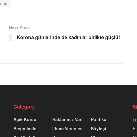
demi
Next Post
Korona günlerinde de kadınlar birlikte güçlü!
Category
S
Açık Kürsü
Haklarımız Var!
Politika
Lo
Beynelmilel
İlham Verenler
Söyleşi
En