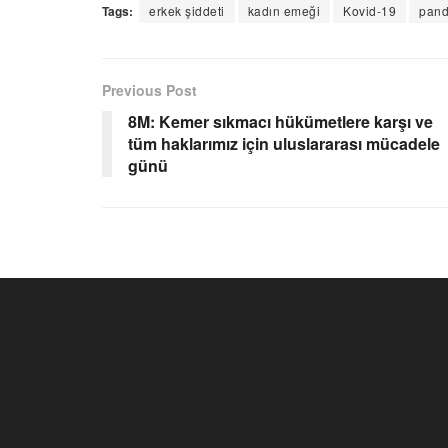
Tags:
erkek şiddeti
kadın emeği
Kovid-19
pan
Previous Post
8M: Kemer sıkmacı hükümetlere karşı ve
tüm haklarımız için uluslararası mücadele
günü