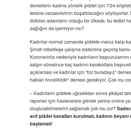
devletlerin kadına yönelik şiddet için 7/24 erişil
tersine cezaevlerinin boşaltılacağını söylüyorlar
öldüren adamların olduğu bir ülkede, bu tedbir ha
sağlığını da içermiyor mu?
Kadınlar normal zamanda şiddete maruz kalıp kar
Şimdi nöbetleşe çalışma sistemine geçmiş kamu ku
Koronavirüs nedeniyle kadınların başvurularının di
salgın süresince kaç kadının karakollara başvurdu
açıklaması ve kadınlar için “biz buradayız” demes
hakları önceliklidir” demesi gerekiyor. Çok mu zo
– Kadınların şiddete uğradıktan sonra şikâyet t
raporları için hastanelere gitmek yerine online ya
oluşturabilmelerini sağlamak çok mu zor?
Sadece 
acil şiddet kanalları kurulmalı, kadının beyan
başlamalı!