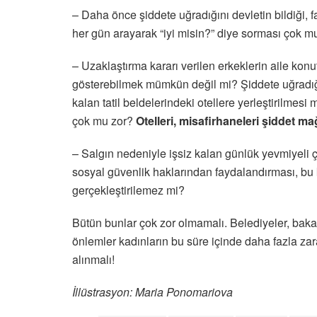
– Daha önce şiddete uğradığını devletin bildiği, fa
her gün arayarak “iyi misin?” diye sorması çok m
– Uzaklaştırma kararı verilen erkeklerin aile konu
gösterebilmek mümkün değil mi? Şiddete uğradığ
kalan tatil beldelerindeki otellere yerleştirilmesi 
çok mu zor?
Otelleri, misafirhaneleri şiddet m
– Salgın nedeniyle işsiz kalan günlük yevmiyeli ç
sosyal güvenlik haklarından faydalandırması, bu 
gerçekleştirilemez mi?
Bütün bunlar çok zor olmamalı. Belediyeler, bakan
önlemler kadınların bu süre içinde daha fazla za
alınmalı!
İllüstrasyon: Maria Ponomariova