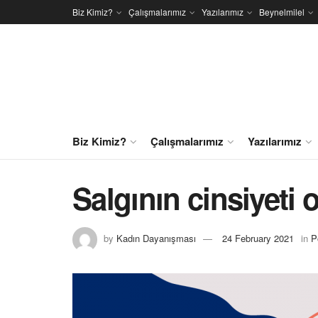
Biz Kimiz?
Çalışmalarımız
Yazılarımız
Beynelmilel
Biz Kimiz?
Çalışmalarımız
Yazılarımız
Salgının cinsiyeti
by
Kadın Dayanışması
24 February 2021
in
P