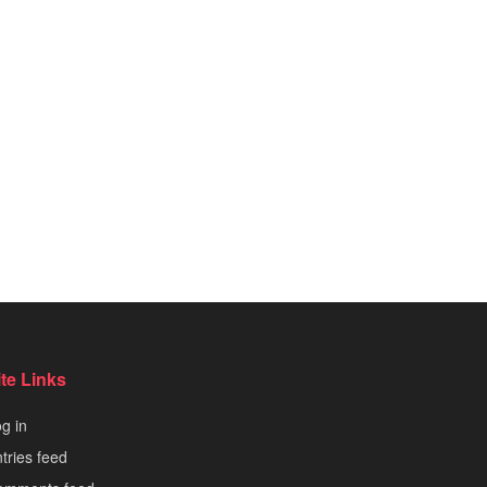
ite Links
g in
tries feed