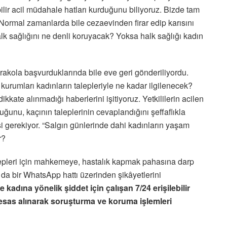
ebilir acil müdahale hatları kurduğunu biliyoruz. Bizde tam
. Normal zamanlarda bile cezaevinden firar edip karısını
lk sağlığını ne denli koruyacak? Yoksa halk sağlığı kadın
akola başvurduklarında bile eve geri gönderiliyordu.
rumları kadınların talepleriyle ne kadar ilgilenecek?
kkate alınmadığı haberlerini işitiyoruz. Yetkililerin acilen
ğunu, kaçının taleplerinin cevaplandığını şeffaflıkla
i gerekiyor. “Salgın günlerinde dahi kadınların yaşam
r?
alepleri için mahkemeye, hastalık kapmak pahasına darp
 da bir WhatsApp hattı üzerinden şikâyetlerini
kadına yönelik şiddet için çalışan 7/24 erişilebilir
ı esas alınarak soruşturma ve koruma işlemleri