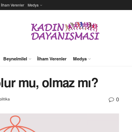
İlham Verenler
Medya
Beynelmilel
İlham Verenler
Medya
 olur mu, olmaz mı?
0
olitika