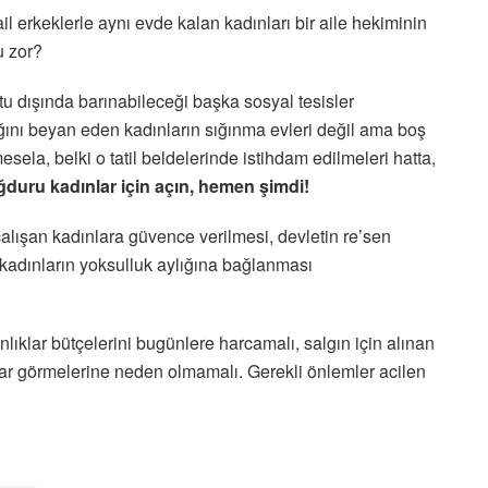
il erkeklerle aynı evde kalan kadınları bir aile hekiminin
u zor?
tu dışında barınabileceği başka sosyal tesisler
ını beyan eden kadınların sığınma evleri değil ama boş
mesela, belki o tatil beldelerinde istihdam edilmeleri hatta,
ağduru kadınlar için açın, hemen şimdi!
alışan kadınlara güvence verilmesi, devletin re’sen
kadınların yoksulluk aylığına bağlanması
lıklar bütçelerini bugünlere harcamalı, salgın için alınan
rar görmelerine neden olmamalı. Gerekli önlemler acilen