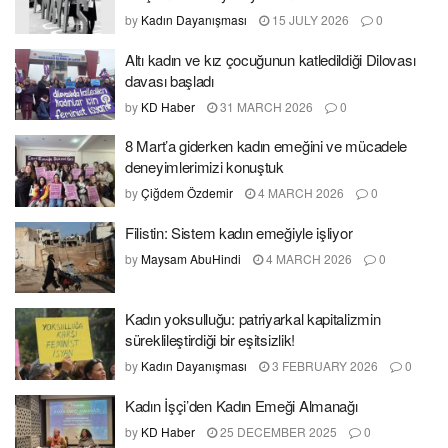
by
Kadın Dayanışması
15 JULY 2026
0
Altı kadın ve kız çocuğunun katledildiği Dilovası
davası başladı
by
KD Haber
31 MARCH 2026
0
8 Mart’a giderken kadın emeğini ve mücadele
deneyimlerimizi konuştuk
by
Çiğdem Özdemir
4 MARCH 2026
0
Filistin: Sistem kadın emeğiyle işliyor
by
Maysam AbuHindi
4 MARCH 2026
0
Kadın yoksulluğu: patriyarkal kapitalizmin
süreklileştirdiği bir eşitsizlik!
by
Kadın Dayanışması
3 FEBRUARY 2026
0
Kadın İşçi’den Kadın Emeği Almanağı
by
KD Haber
25 DECEMBER 2025
0