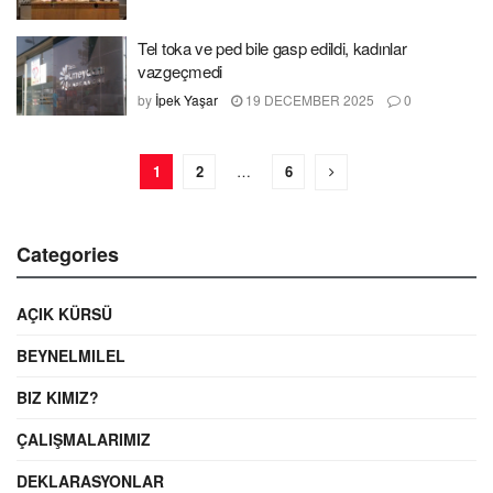
Tel toka ve ped bile gasp edildi, kadınlar
vazgeçmedi
by
İpek Yaşar
19 DECEMBER 2025
0
1
2
…
6
Categories
AÇIK KÜRSÜ
BEYNELMILEL
BIZ KIMIZ?
ÇALIŞMALARIMIZ
DEKLARASYONLAR