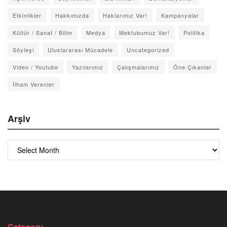
Etkinlikler
Hakkımızda
Haklarımız Var!
Kampanyalar
Kültür / Sanat / Bilim
Medya
Mektubumuz Var!
Politika
Söyleşi
Uluslararası Mücadele
Uncategorized
Video / Youtube
Yazılarımız
Çalışmalarımız
Öne Çıkanlar
İlham Verenler
Arşiv
Arşiv
Category