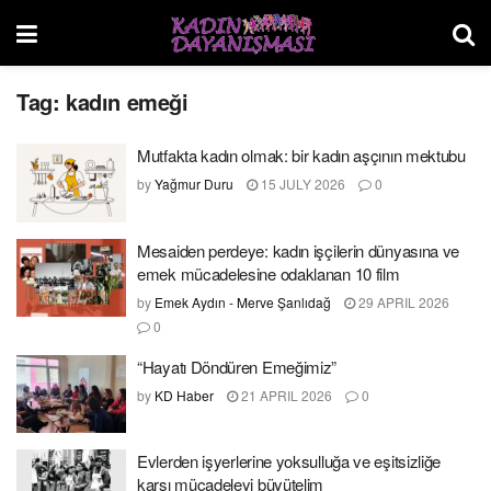
Tag:
kadın emeği
Mutfakta kadın olmak: bir kadın aşçının mektubu
by
Yağmur Duru
15 JULY 2026
0
Mesaiden perdeye: kadın işçilerin dünyasına ve
emek mücadelesine odaklanan 10 film
by
Emek Aydın - Merve Şanlıdağ
29 APRIL 2026
0
“Hayatı Döndüren Emeğimiz”
by
KD Haber
21 APRIL 2026
0
Evlerden işyerlerine yoksulluğa ve eşitsizliğe
karşı mücadeleyi büyütelim