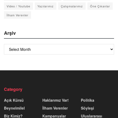
Video / Youtube
Yazılarımız
Çalışmalarımız
Öne Çıkanlar
İlham Verenler
Arşiv
Arşiv
Category
Açık Kürsü
Haklarımız Var!
Politika
Beynelmilel
İlham Verenler
Söyleşi
Biz Kimiz?
Kampanyalar
Uluslararası