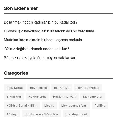
Son Eklenenler
Boşanmak neden kadınlar için bu kadar zor?
Dilovası iş cinayetinde ailelerin talebi: adil bir yargılama
Mutfakta kadın olmak: bir kadın aşçının mektubu
“Yalnız değilsin” demek neden politiktir?
Süresiz nafaka yok, ödenmeyen nafaka var!
Categories
Açık Kürsü
Beynelmilel
Biz Kimiz?
Deklarasyonlar
Etkinlikler
Hakkımızda
Haklarımız Var!
Kampanyalar
Kültür / Sanat / Bilim
Medya
Mektubumuz Var!
Politika
Söyleşi
Uluslararası Mücadele
Uncategorized