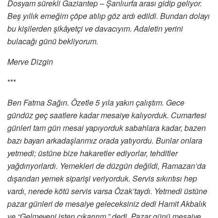
Dosyam sürekli Gaziantep – Şanlıurfa arası gidip geliyor.
Beş yıllık emeğim çöpe atılıp göz ardı edildi. Bundan dolayı
bu kişilerden şikâyetçi ve davacıyım. Adaletin yerini
bulacağı günü bekliyorum.
Merve Dizgin
***
Ben Fatma Sağın. Özetle 5 yıla yakın çalıştım. Gece
gündüz geç saatlere kadar mesaiye kalıyorduk. Cumartesi
günleri tam gün mesai yapıyorduk sabahlara kadar, bazen
bazı bayan arkadaşlarımız orada yatıyordu. Bunlar onlara
yetmedi; üstüne bize hakaretler ediyorlar, tehditler
yağdırıyorlardı. Yemekleri de düzgün değildi, Ramazan’da
dışarıdan yemek siparişi veriyorduk. Servis sıkıntısı hep
vardı, nerede kötü servis varsa Özak’taydı. Yetmedi üstüne
pazar günleri de mesaiye geleceksiniz dedi Hamit Akbalık
ve “Gelmeyeni işten çıkarırım,” dedi. Pazar günü mesaiye