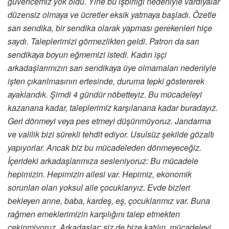
güvencemiz yok oldu. Yine bu işbirliği nedeniyle vardiyalar
düzensiz olmaya ve ücretler eksik yatmaya başladı. Özetle
sarı sendika, bir sendika olarak yapması gerekenleri hiçe
saydı. Taleplerimizi görmezlikten geldi. Patron da sarı
sendikaya boyun eğmemizi istedi. Kadın işçi
arkadaşlarımızın sarı sendikaya üye olmamaları nedeniyle
işten çıkarılmasının ertesinde, duruma tepki göstererek
ayaklandık. Şimdi 4 gündür nöbetteyiz. Bu mücadeleyi
kazanana kadar, taleplerimiz karşılanana kadar buradayız.
Geri dönmeyi veya pes etmeyi düşünmüyoruz. Jandarma
ve valilik bizi sürekli tehdit ediyor. Usulsüz şekilde gözaltı
yapıyorlar. Ancak biz bu mücadeleden dönmeyeceğiz.
İçerideki arkadaşlarımıza sesleniyoruz: Bu mücadele
hepimizin. Hepimizin ailesi var. Hepimiz, ekonomik
sorunları olan yoksul aile çocuklarıyız. Evde bizleri
bekleyen anne, baba, kardeş, eş, çocuklarımız var. Buna
rağmen emeklerimizin karşılığını talep etmekten
çekinmiyoruz. Arkadaşlar; siz de bize katılın, mücadeleyi