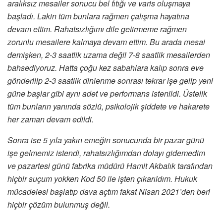
aralıksız mesailer sonucu bel fıtığı ve varis oluşmaya
başladı. Lakin tüm bunlara rağmen çalışma hayatına
devam ettim. Rahatsızlığımı dile getirmeme rağmen
zorunlu mesailere kalmaya devam ettim. Bu arada mesai
demişken, 2-3 saatlik uzama değil 7-8 saatlik mesailerden
bahsediyoruz. Hatta çoğu kez sabahlara kalıp sonra eve
gönderilip 2-3 saatlik dinlenme sonrası tekrar işe gelip yeni
güne başlar gibi aynı adet ve performans istenildi. Üstelik
tüm bunların yanında sözlü, psikolojik şiddete ve hakarete
her zaman devam edildi.
Sonra ise 5 yıla yakın emeğin sonucunda bir pazar günü
işe gelmemiz istendi, rahatsızlığımdan dolayı gidemedim
ve pazartesi günü fabrika müdürü Hamit Akbalık tarafından
hiçbir suçum yokken Kod 50 ile işten çıkarıldım. Hukuk
mücadelesi başlatıp dava açtım fakat Nisan 2021’den beri
hiçbir çözüm bulunmuş değil.